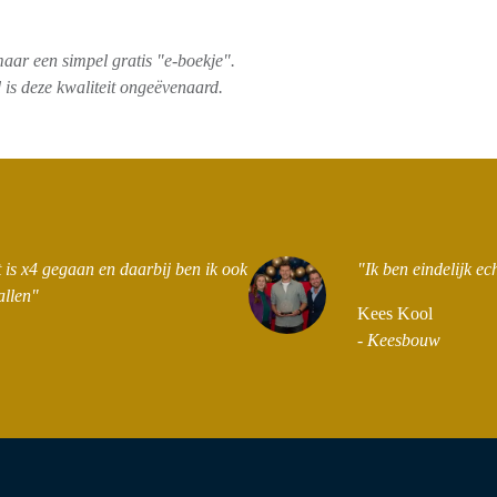
maar een simpel gratis "e-boekje".
is deze kwaliteit ongeëvenaard.
 is x4 gegaan en daarbij ben ik ook
"Ik ben eindelijk ec
allen"
Kees Kool
- Keesbouw