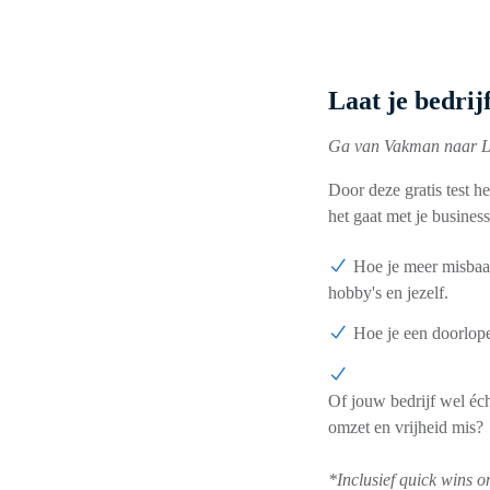
Laat je bedrij
Ga van Vakman naar Lei
Door deze gratis test h
het gaat met je busines
Hoe je meer misbaar
hobby's en jezelf.
Hoe je een
doorlope
Of jouw bedrijf wel éc
omzet en
vrijheid
mis?
*Inclusief quick wins om