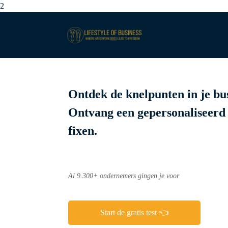
2
Ontdek de knelpunten in je bus
Ontvang een gepersonaliseerd 
fixen.
Al 9.300+ ondernemers gingen je voor
Start de gratis test 👈