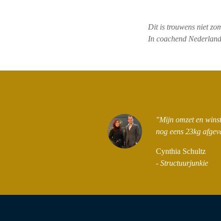
Dit is trouwens niet zo
In coachend Nederland 
"Mijn omzet en winst
nog eens 23kg afgev
Cynthia Schultz
- Structuurjunkie