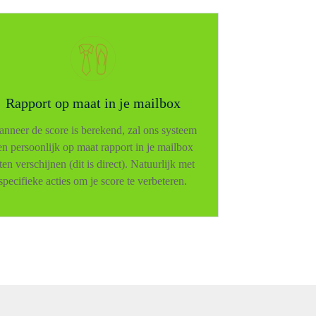
Rapport op maat in je mailbox
nneer de score is berekend, zal ons systeem
en ​​persoonlijk op maat rapport in je mailbox
ten verschijnen (dit is direct). Natuurlijk met
specifieke acties om je score te verbeteren.