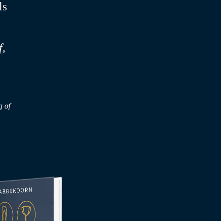
ls
f,
g of