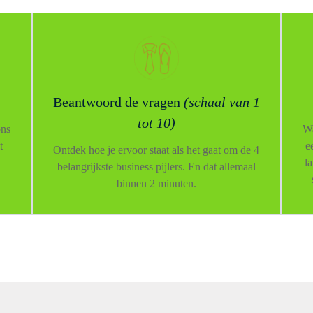
Beantwoord de vragen
(schaal van 1
tot 10)
ons
Wa
t
e
Ontdek hoe je ervoor staat als het gaat om de 4
la
belangrijkste business pijlers. En dat allemaal
binnen 2 minuten.