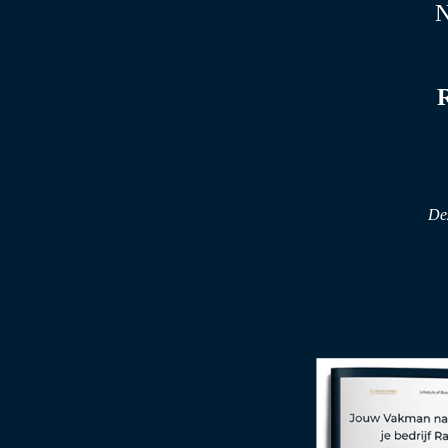
N
Dez